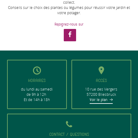
collect.
Conseils sur le choix des plantes ou légumes pour réussir votre jardin et
votre potager.
Rejoignez-nous sur
HORAIRES
ACCÈS
du lundi au samedi
10 rue des Vergers
de 9h à 12h
57200 Bliesbruck
Et de 14h à 18h
Voir le plan
CONTACT / QUESTIONS