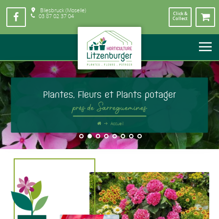
Bliesbruck (Moselle)
Click &
03 87 02 37 04
Collect
Plantes, Fleurs et Plants potager
près de Sarreguemines
Accueil