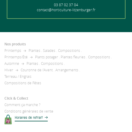
03 87 02 37 04
contact@horticulture-litzenburger.fr
Nos produits
Printemps
Plantes
.
Salades
.
Compositions
.
Printemps/Été
Plants potager
.
Plantes fleuries
.
Compositions
.
Automne
Plantes
.
Compositions
.
Hiver
Couronne de l'Avent
.
Arrangements
.
Terreau / Engrais
Compositions de Fêtes
Click & Collect
Comment ça marche ?
Conditions générales de vente
Horaires de retrait