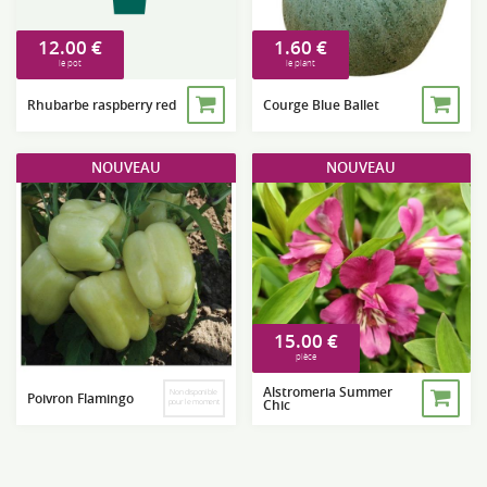
12.00
€
1.60
€
le pot
le plant
Rhubarbe raspberry red
Courge Blue Ballet
NOUVEAU
NOUVEAU
15.00
€
pièce
Alstromeria Summer
Non disponible
Poivron Flamingo
Chic
pour le moment