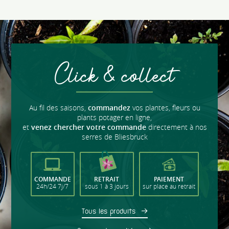
Click & collect
Au fil des saisons,
commandez
vos plantes, fleurs ou
plants potager en ligne,
et
venez chercher votre commande
directement à nos
serres de Bliesbruck
COMMANDE
RETRAIT
PAIEMENT
24h/24 7j/7
sous 1 à 3 jours
sur place au retrait
Tous les produits