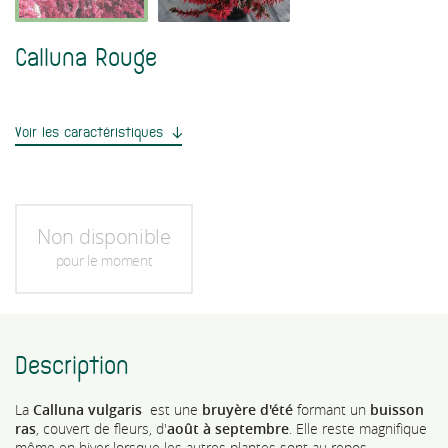
Calluna Rouge
Voir les caractéristiques
Non disponible
pour le moment
Description
La
Calluna vulgaris
est une
bruyère d'été
formant un
buisson
ras
, couvert de fleurs
, d'
août à septembre
. Elle reste magnifique
même en hiver lorsque les autres plantes sont au repos.