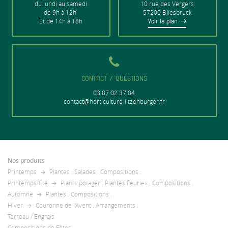
du lundi au samedi
10 rue des Vergers
de 9h à 12h
57200 Bliesbruck
Et de 14h à 18h
Voir le plan
CONTACT / QUESTIONS
03 87 02 37 04
contact@horticulture-litzenburger.fr
Nos produits
Printemps
Plantes
.
Salades
.
Compositions
.
Printemps/Été
Plants potager
.
Plantes fleuries
.
Compositions
.
Automne
Plantes
.
Compositions
.
Hiver
Couronne de l'Avent
.
Arrangements
.
Terreau / Engrais
Compositions de Fêtes