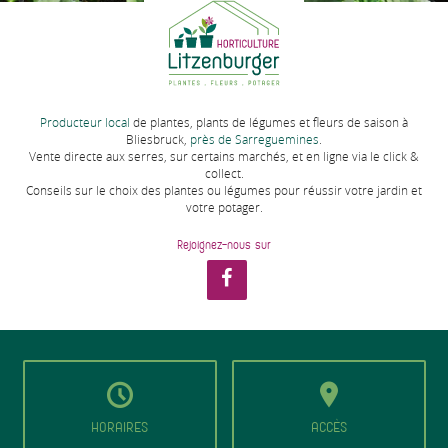
Producteur local
de plantes, plants de légumes et fleurs de saison à
Bliesbruck,
près de Sarreguemines
.
Vente directe aux serres, sur certains marchés, et en ligne via le click &
collect.
Conseils sur le choix des plantes ou légumes pour réussir votre jardin et
votre potager.
Rejoignez-nous sur
HORAIRES
ACCÈS