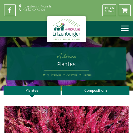
Bliesbruck (Moselle)
Click &
03 87 02 37 04
Collect
Automne
Plantes
Produits
Automne
Plantes
Plantes
Compositions