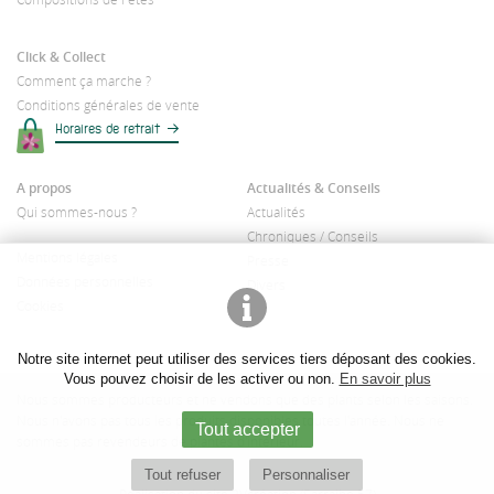
Click & Collect
Comment ça marche ?
Conditions générales de vente
Horaires de retrait
A propos
Actualités & Conseils
Qui sommes-nous ?
Actualités
Chroniques / Conseils
Mentions légales
Presse
Données personnelles
Divers
Cookies
Notre site internet peut utiliser des services tiers déposant des cookies.
Vous pouvez choisir de les activer ou non.
En savoir plus
Nous sommes producteurs et ne vendons que des plants selon les saisons.
Nous n'avons pas tous les produits disponibles toutes l'année. Nous ne
Tout accepter
sommes pas revendeurs de plantes d'intérieur.
Tout refuser
Personnaliser