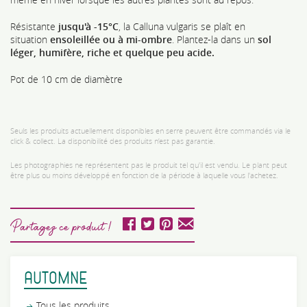
Résistante
jusqu'à -15°C
, la Calluna vulgaris se plaît en
situation
ensoleillée ou à mi-ombre
. Plantez-la dans un
sol
léger, humifère, riche et quelque peu acide.
Pot de 10 cm de diamètre
Seuls les produits actuellement disponibles en serre peuvent être commandés via le
click & collect. La disponibilité des produits n’est pas garantie.
Les photographies ne représentent pas le produit tel qu'il est vendu. Le plant peut
être plus ou moins développé en fonction de la période à laquelle vous l'achetez.
Partagez ce produit !
AUTOMNE
Tous les produits