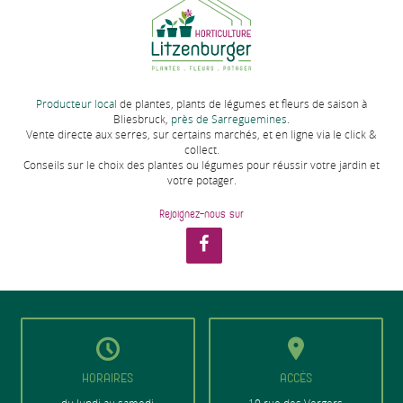
Producteur local
de plantes, plants de légumes et fleurs de saison à
Bliesbruck,
près de Sarreguemines
.
Vente directe aux serres, sur certains marchés, et en ligne via le click &
collect.
Conseils sur le choix des plantes ou légumes pour réussir votre jardin et
votre potager.
Rejoignez-nous sur
HORAIRES
ACCÈS