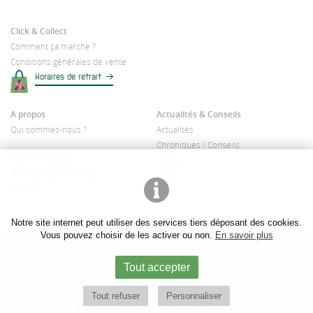
Click & Collect
Comment ça marche ?
Conditions générales de vente
Horaires de retrait
A propos
Actualités & Conseils
Qui sommes-nous ?
Actualités
Chroniques / Conseils
Mentions légales
Presse
Données personnelles
Divers
Cookies
Notre site internet peut utiliser des services tiers déposant des cookies.
Vous pouvez choisir de les activer ou non.
En savoir plus
Nous sommes producteurs et ne vendons que des plants selon les saisons.
Nous n'avons pas tous les produits disponibles toutes l'année. Nous ne
Tout accepter
sommes pas revendeurs de plantes d'intérieur.
Tout refuser
Personnaliser
Réalisation du site
2Vcréation (Sarralbe 57)