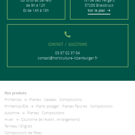
du lundi au samedi
10 rue des Vergers
de 9h à 12h
57200 Bliesbruck
Et de 14h à 18h
Voir le plan
CONTACT / QUESTIONS
03 87 02 37 04
contact@horticulture-litzenburger.fr
Nos produits
Printemps
Plantes
.
Salades
.
Compositions
.
Printemps/Été
Plants potager
.
Plantes fleuries
.
Compositions
.
Automne
Plantes
.
Compositions
.
Hiver
Couronne de l'Avent
.
Arrangements
.
Terreau / Engrais
Compositions de Fêtes