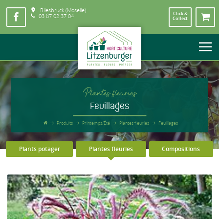
Bliesbruck (Moselle)
Click &
03 87 02 37 04
Collect
Plantes fleuries
Feuillages
Produits
Printemps/Été
Plantes fleuries
Feuillages
Plants potager
Plantes fleuries
Compositions