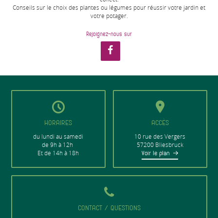
Conseils sur le choix des plantes ou légumes pour réussir votre jardin et
votre potager.
Rejoignez-nous sur
HORAIRES
ACCÈS
du lundi au samedi
10 rue des Vergers
de 9h à 12h
57200 Bliesbruck
Et de 14h à 18h
Voir le plan
CONTACT / QUESTIONS