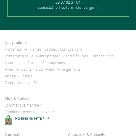
03 87 02 37 04
contact@horticulture-litzenburger.fr
Nos produits
Printemps
Plantes
.
Salades
.
Compositions
.
Printemps/Été
Plants potager
.
Plantes fleuries
.
Compositions
.
Automne
Plantes
.
Compositions
.
Hiver
Couronne de l'Avent
.
Arrangements
.
Terreau / Engrais
Compositions de Fêtes
Click & Collect
Comment ça marche ?
Conditions générales de vente
Horaires de retrait
A propos
Actualités & Conseils