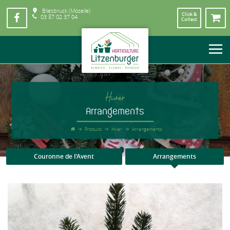
Bliesbruck (Moselle)
Click &
03 87 02 37 04
Collect
Hiver
Arrangements
Produits
Hiver
Arrangements
Couronne de l'Avent
Arrangements