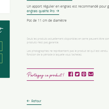
Un apport régulier en engrais est recommandé pour ga
engrais qualité Pro
Pot de 11 cm de diamètre
t
Seuls les produits actuellement disponibles en serre peuvent être comm
produits n’est pas garantie.
Les photographies ne représentent pas le produit tel qu'il est vendu
fonction de la période à laquelle vous l'achetez.
Partagez ce produit !
Retour