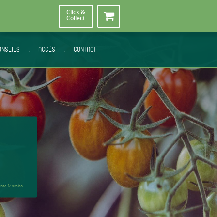
Click &
Collect
ONSEILS
.
ACCÈS
.
CONTACT
enta Mambo