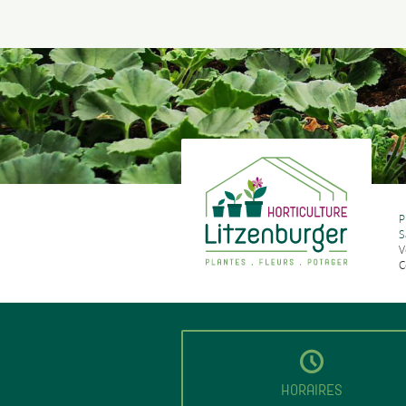
P
S
V
C
HORAIRES