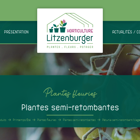
PRÉSENTATION
.
ACTUALITÉS / C
Plantes fleuries
Plantes semi-retombantes
duits
Printemps/Été
Plantes fleuries
Plantes semi-retombantes
Pétunia semi-retombant Mag