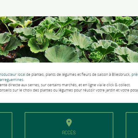
roducteur local
de plantes, plants de légumes et fleurs de saison à Bliesbruck,
prè
arreguemines
.
ente directe aux serres, sur certains marchés, et en ligne via le click & collect.
onseils sur le choix des plantes ou légumes pour réussir votre jardin et votre pota
ACCÈS