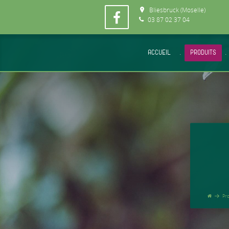
Bliesbruck (Moselle)
03 87 02 37 04
ACCUEIL
.
PRODUITS
.
Pro