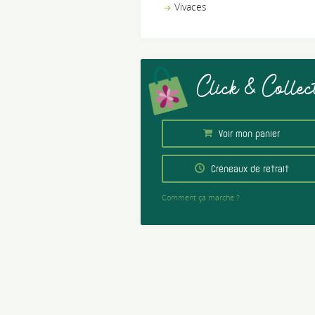
Vivaces
Click & Collec
Voir mon panier
Créneaux de retrait
Comment ça marche ?