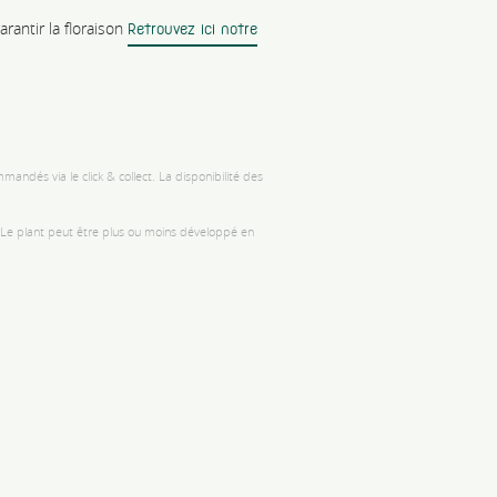
rantir la floraison
R
etrouvez ici notre
andés via le click & collect. La disponibilité des
. Le plant peut être plus ou moins développé en