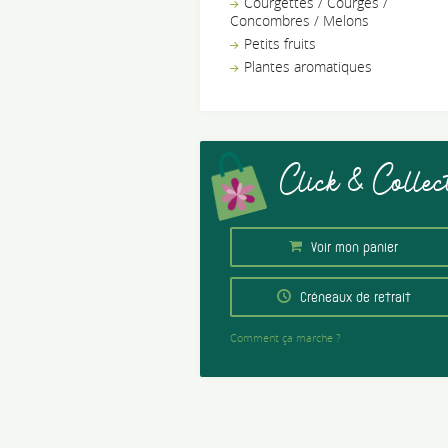
Courgettes / Courges /
Concombres / Melons
Petits fruits
Plantes aromatiques
Click & Collec
Voir mon panier
Créneaux de retrait
Comment ça marche ?