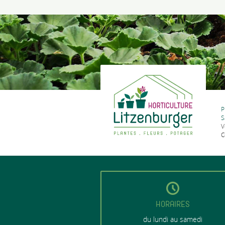
P
S
V
C
HORAIRES
du lundi au samedi