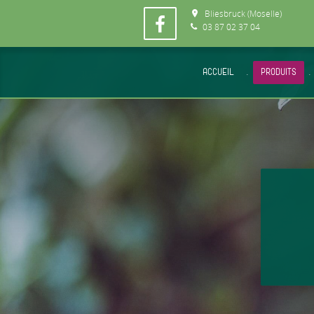
Bliesbruck (Moselle)
03 87 02 37 04
ACCUEIL
.
PRODUITS
.