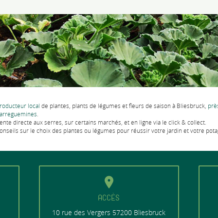
roducteur local
de plantes, plants de légumes et fleurs de saison à Bliesbruck,
prè
arreguemines
.
ente directe aux serres, sur certains marchés, et en ligne via le click & collect.
onseils sur le choix des plantes ou légumes pour réussir votre jardin et votre pota
ACCÈS
10 rue des Vergers
57200 Bliesbruck