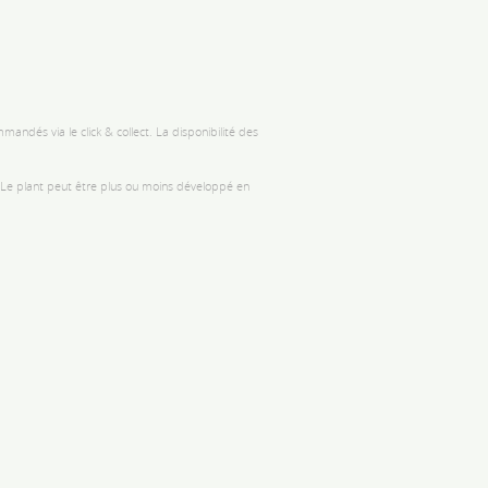
andés via le click & collect. La disponibilité des
. Le plant peut être plus ou moins développé en