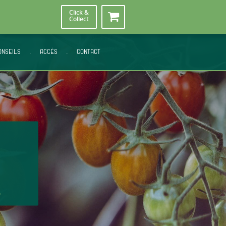
Click &
Collect
ONSEILS
.
ACCÈS
.
CONTACT
n