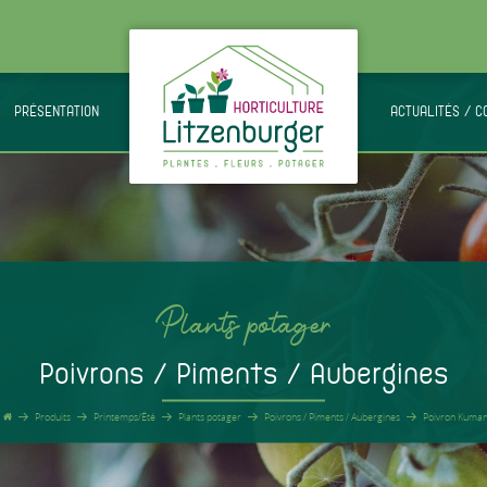
PRÉSENTATION
.
ACTUALITÉS / C
Plants potager
Poivrons / Piments / Aubergines
Produits
Printemps/Été
Plants potager
Poivrons / Piments / Aubergines
Poivron Kuma