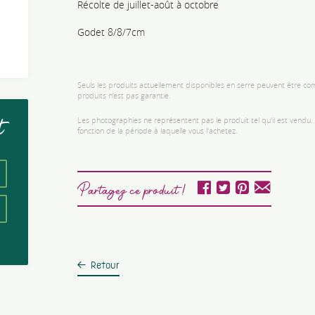
Récolte de juillet-août à octobre
Godet 8/8/7cm
Seuls les produits actuellement disponibles en serre peuvent être comm
produits n’est pas garantie.
Les photographies ne représentent pas le produit tel qu'il est vendu
t
fonction de la période à laquelle vous l'achetez.
Partagez ce produit !
Retour