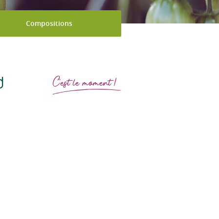
Compositions
d
C'est le moment !