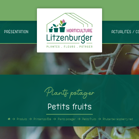
PRÉSENTATION
.
ACTUALITÉS / C
Plants potager
Petits fruits
Produits
Printemps/Été
Plants potager
Petits fruits
Rhubarbe raspberry red