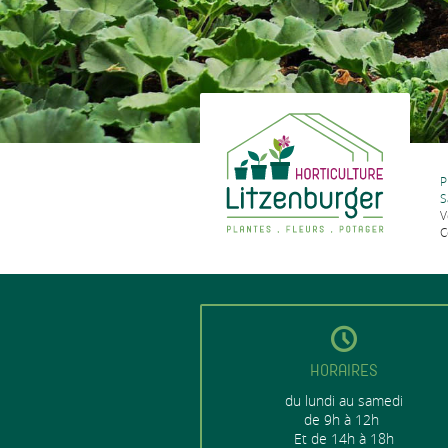
P
S
V
C
HORAIRES
du lundi au samedi
de 9h à 12h
Et de 14h à 18h