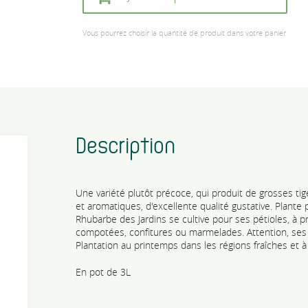
Vous pourrez choisir la quantité de produit dans votre panier
Description
Une variété plutôt précoce, qui produit de grosses ti
et aromatiques, d'excellente qualité gustative. Plante p
Rhubarbe des Jardins se cultive pour ses pétioles, à p
compotées, confitures ou marmelades. Attention, ses 
Plantation au printemps dans les régions fraîches et à
En pot de 3L