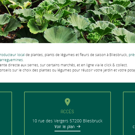
roducteur local
de plantes, plants de légumes et fleurs de saison à Bliesbruck,
prè
arreguemines
.
ente directe aux serres, sur certains marchés, et en ligne via le click & collect.
onseils sur le choix des plantes ou légumes pour réussir votre jardin et votre pota
ACCÈS
10 rue des Vergers
57200 Bliesbruck
c
Voir le plan