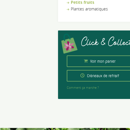
Petits fruits
Plantes aromatiques
Click & Collec
Voir mon panier
Créneaux de retrait
Comment ça marche ?