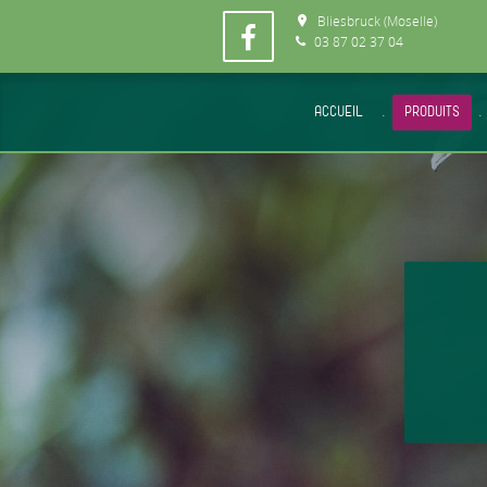
Bliesbruck (Moselle)
03 87 02 37 04
ACCUEIL
.
PRODUITS
.