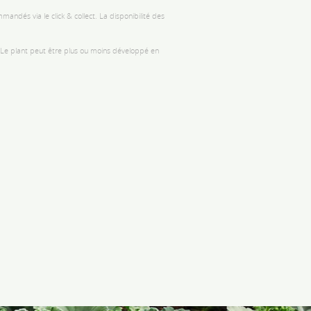
andés via le click & collect. La disponibilité des
. Le plant peut être plus ou moins développé en