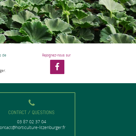
s de
Rejoignez-nous sur
ger.
CONTACT / QUESTIONS
03 87 02 37 04
ontact@horticulture-litzenburger.fr