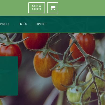
Click &
Collect
ONSEILS
.
ACCÈS
.
CONTACT