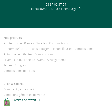
03 87 02 37 04
contact@horticulture-litzenburger.fr
Nos produits
Printemps
Plantes
.
Salades
.
Compositions
.
Printemps/Été
Plants potager
.
Plantes fleuries
.
Compositions
.
Automne
Plantes
.
Compositions
.
Hiver
Couronne de l'Avent
.
Arrangements
.
Terreau / Engrais
Compositions de Fêtes
Click & Collect
Comment ça marche ?
Conditions générales de vente
Horaires de retrait