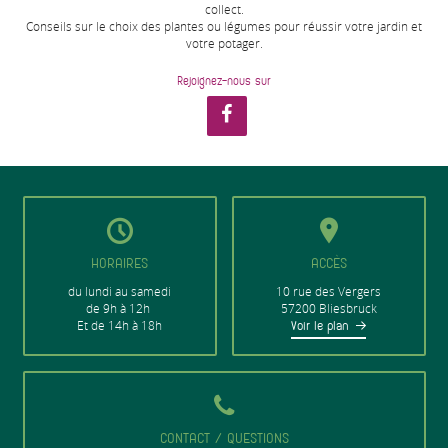
collect.
Conseils sur le choix des plantes ou légumes pour réussir votre jardin et
votre potager.
Rejoignez-nous sur
HORAIRES
ACCÈS
du lundi au samedi
10 rue des Vergers
de 9h à 12h
57200 Bliesbruck
Et de 14h à 18h
Voir le plan
CONTACT / QUESTIONS