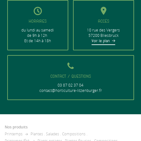
HORAIRES
ACCÈS
du lundi au samedi
10 rue des Vergers
de 9h à 12h
57200 Bliesbruck
Et de 14h à 18h
Voir le plan
CONTACT / QUESTIONS
03 87 02 37 04
contact@horticulture-litzenburger.fr
Nos produits
Printemps
Plantes
.
Salades
.
Compositions
.
Printemps/Été
Plants potager
.
Plantes fleuries
.
Compositions
.