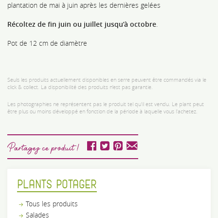
plantation de mai à juin après les dernières gelées
Récoltez de fin juin ou juillet jusqu’à octobre
.
Pot de 12 cm de diamètre
Seuls les produits actuellement disponibles en serre peuvent être commandés via le
click & collect. La disponibilité des produits n’est pas garantie.
Les photographies ne représentent pas le produit tel qu'il est vendu. Le plant peut
être plus ou moins développé en fonction de la période à laquelle vous l'achetez.
Partagez ce produit !
PLANTS POTAGER
Tous les produits
Salades