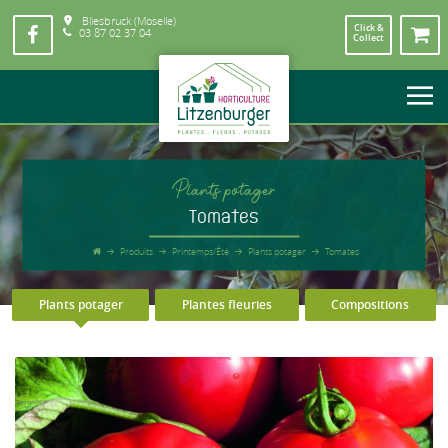
Bliesbruck (Moselle)
Click &
03 87 02 37 04
Collect
Plants potager
Tomates
Produits
Printemps/Été
Plants potager
Tomates
Plants potager
Plantes fleuries
Compositions