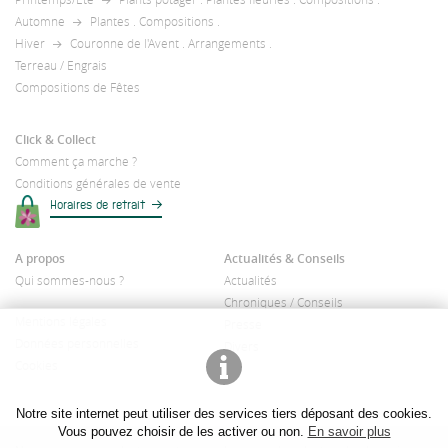
Automne
Plantes
.
Compositions
.
Hiver
Couronne de l'Avent
.
Arrangements
.
Terreau / Engrais
Compositions de Fêtes
Click & Collect
Comment ça marche ?
Conditions générales de vente
Horaires de retrait
A propos
Actualités & Conseils
Qui sommes-nous ?
Actualités
Chroniques / Conseils
Mentions légales
Presse
Données personnelles
Divers
Cookies
Notre site internet peut utiliser des services tiers déposant des cookies.
Vous pouvez choisir de les activer ou non.
En savoir plus