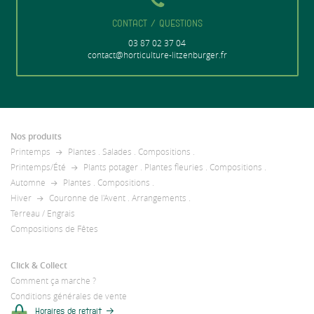
CONTACT / QUESTIONS
03 87 02 37 04
contact@horticulture-litzenburger.fr
Nos produits
Printemps
Plantes
.
Salades
.
Compositions
.
Printemps/Été
Plants potager
.
Plantes fleuries
.
Compositions
.
Automne
Plantes
.
Compositions
.
Hiver
Couronne de l'Avent
.
Arrangements
.
Terreau / Engrais
Compositions de Fêtes
Click & Collect
Comment ça marche ?
Conditions générales de vente
Horaires de retrait