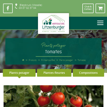
Bliesbruck (Moselle)
Click &
03 87 02 37 04
Collect
Plants potager
Tomates
Produits
Printemps/Été
Plants potager
Tomates
Plants potager
Plantes fleuries
Compositions