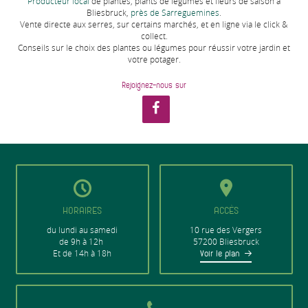
Producteur local
de plantes, plants de légumes et fleurs de saison à
Bliesbruck,
près de Sarreguemines
.
Vente directe aux serres, sur certains marchés, et en ligne via le click &
collect.
Conseils sur le choix des plantes ou légumes pour réussir votre jardin et
votre potager.
Rejoignez-nous sur
HORAIRES
ACCÈS
du lundi au samedi
10 rue des Vergers
de 9h à 12h
57200 Bliesbruck
Et de 14h à 18h
Voir le plan